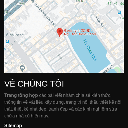
VỀ CHÚNG TÔI
Trang tổng hợp
các bài viết nhằm chia sẻ kiến thức,
thông tin về vật liệu xây dựng, trang trí nội thất, thiết kế nội
thất, thiết kế nhà đẹp, tranh đẹp và các kinh nghiệm sửa
chữa nhà cũ hiện nay.
Sitemap